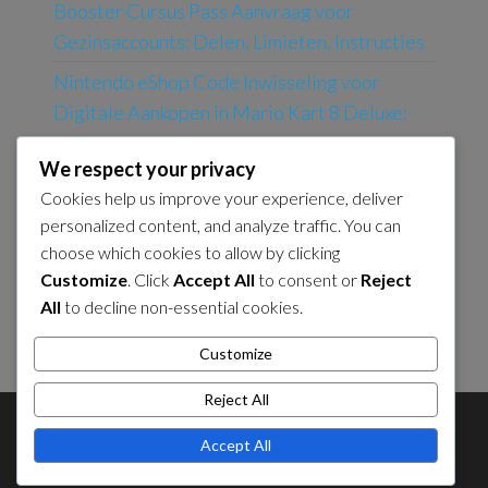
Booster Cursus Pass Aanvraag voor
Gezinsaccounts: Delen, Limieten, Instructies
Nintendo eShop Code Inwisseling voor
Digitale Aankopen in Mario Kart 8 Deluxe:
Proces, Voordelen, Beperkingen
We respect your privacy
Booster Cursus Pas Aanvraag Voor
Cookies help us improve your experience, deliver
Kortingen: Geschiktheid, Aanvraag,
personalized content, and analyze traffic. You can
Voorwaarden
choose which cookies to allow by clicking
Customize
. Click
Accept All
to consent or
Reject
Mijn Nintendo Beloningsinlossing Voor
All
to decline non-essential cookies.
Speciale Aanbiedingen: Beperkte Tijd,
Geschiktheid, Activatie
Customize
Reject All
About Us
Contact Us
Cookie Policy
Accept All
Privacy Policy
Sitemap
Terms and Conditions