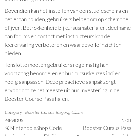
Bovendien kan het instellen van een studieschema en
het eraan houden, gebruikers helpen om op schema te
blijven. Betrokkenheid bij cursusmaterialen, deelname
aan forums en contact met instructeurs kan de
leerervaring verbeteren en waardevolle inzichten
bieden.
Tenslotte moeten gebruikers regelmatig hun
voortgang beoordelen en hun cursuskeuzes indien
nodig aanpassen. Deze proactieve aanpak zorgt
ervoor dat ze het meeste uit hun investering in de
Booster Course Pass halen.
Category
Booster Cursus Toegang Claims
Post
Previous
PREVIOUS
NEXT
N
Nintendo eShop Code
Booster Cursus Pass
navigation
Post
P