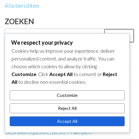
Alle berichten
ZOEKEN
Search
for:
We respect your privacy
Cookies help us improve your experience, deliver
CATEGORIEËN
personalized content, and analyze traffic. You can
Booster Cursus Toegang Claims
choose which cookies to allow by clicking
Customize
. Click
Accept All
to consent or
Reject
Mijn Nintendo Beloningsinwisselingen
All
to decline non-essential cookies.
Nintendo eShop Code Inwisseling
Customize
RECENTE BERICHTEN
Reject All
Nintendo eShop Code Inwisselingsmoment voor
Accept All
Mario Kart 8 Deluxe: Vervaldatums,
Gebruikfrequentie, Beste Praktijken