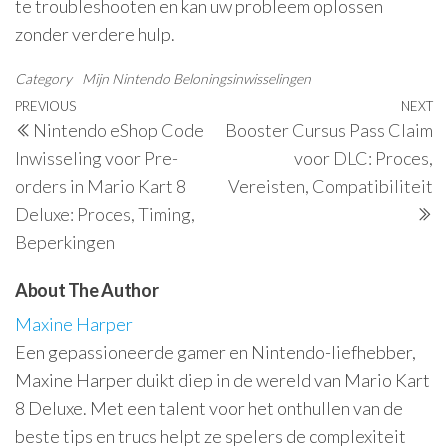
te troubleshooten en kan uw probleem oplossen
zonder verdere hulp.
Category
Mijn Nintendo Beloningsinwisselingen
Post
Previous
PREVIOUS
NEXT
N
Nintendo eShop Code
Booster Cursus Pass Claim
navigation
Post
P
Inwisseling voor Pre-
voor DLC: Proces,
orders in Mario Kart 8
Vereisten, Compatibiliteit
Deluxe: Proces, Timing,
Beperkingen
About The Author
Maxine Harper
Een gepassioneerde gamer en Nintendo-liefhebber,
Maxine Harper duikt diep in de wereld van Mario Kart
8 Deluxe. Met een talent voor het onthullen van de
beste tips en trucs helpt ze spelers de complexiteit