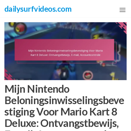
Skip
dailysurfvideos.com
to
the
content
Mijn Nintendo
Beloningsinwisselingsbeve
stiging Voor Mario Kart 8
Deluxe: Ontvangstbewijs,