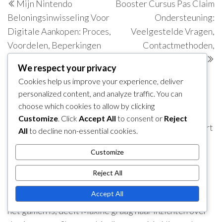
Mijn Nintendo
Booster Cursus Pas Claim
navigation
Post
P
Beloningsinwisseling Voor
Ondersteuning:
Digitale Aankopen: Proces,
Veelgestelde Vragen,
Voordelen, Beperkingen
Contactmethoden,
Probleemoplossing
We respect your privacy
Cookies help us improve your experience, deliver
About The Author
personalized content, and analyze traffic. You can
Maxine Harper
choose which cookies to allow by clicking
Een gepassioneerde gamer en Nintendo-liefhebber,
Customize
. Click
Accept All
to consent or
Reject
Maxine Harper duikt diep in de wereld van Mario Kart
All
to decline non-essential cookies.
8 Deluxe. Met een talent voor het onthullen van de
Customize
beste tips en trucs helpt ze spelers de complexiteit
van code-inwisselingen en het ontgrendelen van
Reject All
banen te doorgronden, zodat iedereen kan genieten
Accept All
van de opwinding van het racen. Wanneer ze niet aan
het gamen is, deelt Maxine graag haar inzichten over