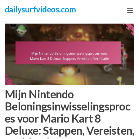
Skip
dailysurfvideos.com
to
the
content
Mijn Nintendo
Beloningsinwisselingsproc
es voor Mario Kart 8
Deluxe: Stappen, Vereisten,